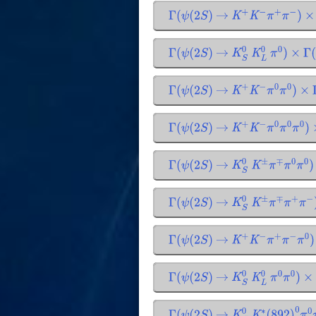
Γ
(
ψ
(
2
S
)
→
K
+
K
−
π
+
π
−
)
×
Γ
(
ψ
(
2
S
)
→
K
S
0
K
L
0
π
0
)
×
Γ
(
Γ
(
ψ
(
2
S
)
→
K
+
K
−
π
0
π
0
)
×
Γ
(
ψ
(
2
S
)
→
K
+
K
−
π
0
π
0
π
0
)
Γ
(
ψ
(
2
S
)
→
K
S
0
K
±
π
∓
π
0
π
0
)
Γ
(
ψ
(
2
S
)
→
K
S
0
K
±
π
∓
π
+
π
−
)
Γ
(
ψ
(
2
S
)
→
K
+
K
−
π
+
π
−
π
0
)
Γ
(
ψ
(
2
S
)
→
K
S
0
K
L
0
π
0
π
0
)
×