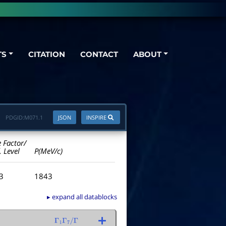
TS
CITATION
CONTACT
ABOUT
PDGID:
M071.1
JSON
INSPIRE
e Factor/
. Level
P(MeV/c)
.3
1843
▸ expand all datablocks
Γ
1
Γ
7
/
Γ