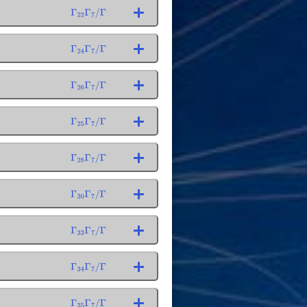
Γ
22
Γ
7
/
Γ
Γ
24
Γ
7
/
Γ
Γ
26
Γ
7
/
Γ
Γ
25
Γ
7
/
Γ
Γ
28
Γ
7
/
Γ
Γ
30
Γ
7
/
Γ
Γ
33
Γ
7
/
Γ
Γ
34
Γ
7
/
Γ
Γ
35
Γ
7
/
Γ