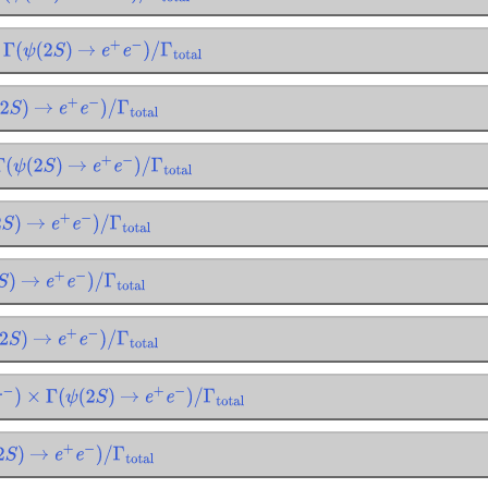
Γ
(
ψ
(
2
S
)
→
e
+
e
−
)
/
Γ
total
S
)
→
e
+
e
−
)
/
Γ
total
Γ
(
ψ
(
2
S
)
→
e
+
e
−
)
/
Γ
total
)
→
e
+
e
−
)
/
Γ
total
→
e
+
e
−
)
/
Γ
total
S
)
→
e
+
e
−
)
/
Γ
total
−
)
×
Γ
(
ψ
(
2
S
)
→
e
+
e
−
)
/
Γ
total
S
)
→
e
+
e
−
)
/
Γ
total