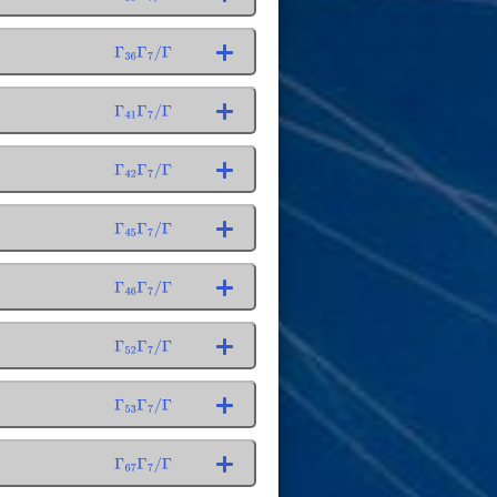
Γ
36
Γ
7
/
Γ
Γ
41
Γ
7
/
Γ
Γ
42
Γ
7
/
Γ
Γ
45
Γ
7
/
Γ
Γ
46
Γ
7
/
Γ
Γ
52
Γ
7
/
Γ
Γ
53
Γ
7
/
Γ
Γ
67
Γ
7
/
Γ