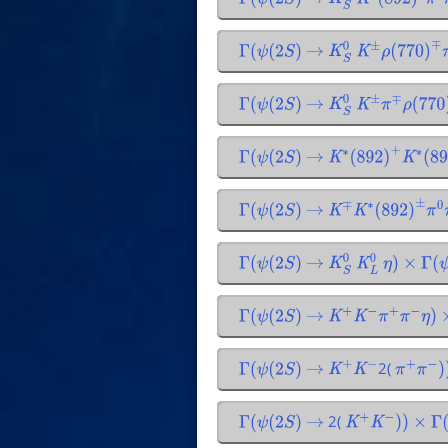
Γ
(
ψ
(
2
S
)
→
K
S
0
K
∗
(
892
)
0
π
0
Γ
(
ψ
(
2
S
)
→
K
S
0
K
±
ρ
(
770
)
∓
π
Γ
(
ψ
(
2
S
)
→
K
S
0
K
±
π
∓
ρ
(
770
)
Γ
(
ψ
(
2
S
)
→
K
∗
(
892
)
+
K
∗
(
892
Γ
(
ψ
(
2
S
)
→
K
∓
K
∗
(
892
)
±
π
0
π
Γ
(
ψ
(
2
S
)
→
K
S
0
K
L
0
η
)
×
Γ
(
ψ
(
Γ
(
ψ
(
2
S
)
→
K
+
K
−
π
+
π
−
η
)
2(
Γ
(
ψ
(
2
S
)
→
K
+
K
−
π
+
π
−
)
)
2(
Γ
(
ψ
(
2
S
)
→
K
+
K
−
)
)
×
Γ
(