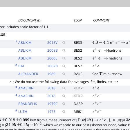
DOCUMENT ID
TECN
COMMENT
ror includes scale factor of 1.1.
AGE
1
ABLIKIM
2015
V
BES3
4.0
−
4.4
e
+
e
−
→
π
ABLIKIM
2008
B
BES2
hadrons
e
+
e
−
→
ABLIKIM
2006
L
BES2
hadrons
e
+
e
−
→
2
BAI
2002
B
BES2
e
+
e
−
ALEXANDER
1989
RVUE
See
mini-review
Υ
• • We do not use the following data for averages, fits, limits, etc. • •
3
ANASHIN
2018
KEDR
e
+
e
−
4
ANASHIN
2018
KEDR
e
+
e
−
BRANDELIK
1979
C
DASP
e
+
e
−
5
LUTH
1975
MRK1
e
+
e
−
keV from a measurement of [
]
[B(
3
±
0.018
±
0.099
Γ
(
ψ
(
2
S
)
→
e
+
e
−
)
×
ψ
(
2
S
) = (
)
, which we rescale to our best (shown rounded) value B
34.95
±
0.45
×
10
−
2
first error is their experiment's error and our second error is the systematic erro