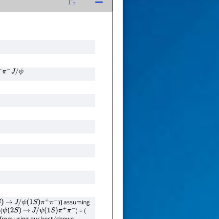
Γ
7
+
π
−
J
/
ψ
)] assuming
)
→
J
/
ψ
(
1
S
)
π
+
π
−
(
) = (
ψ
(
2
S
)
→
J
/
ψ
(
1
S
)
π
+
π
−
r from using our best (shown