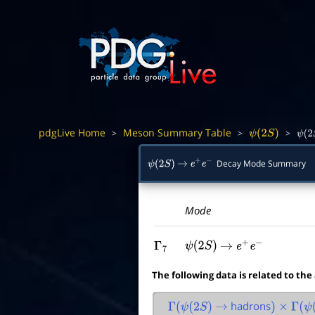
pdgLive Home
Meson Summary Table
>
>
>
ψ
(
2
S
)
ψ
(
2
Decay Mode Summary
ψ
(
2
S
)
→
e
+
e
−
Mode
Γ
7
ψ
(
2
S
)
→
e
+
e
−
The following data is related to the
hadrons
Γ
(
ψ
(
2
S
)
→
)
×
Γ
(
ψ
(