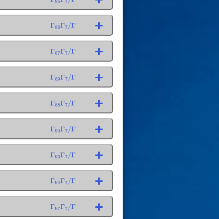
Γ
85
Γ
7
/
Γ
Γ
86
Γ
7
/
Γ
Γ
87
Γ
7
/
Γ
Γ
89
Γ
7
/
Γ
Γ
88
Γ
7
/
Γ
Γ
90
Γ
7
/
Γ
Γ
93
Γ
7
/
Γ
Γ
94
Γ
7
/
Γ
Γ
97
Γ
7
/
Γ