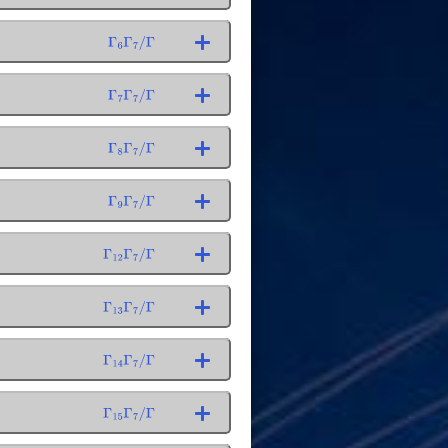
Γ
6
Γ
7
/
Γ
Γ
7
Γ
7
/
Γ
Γ
8
Γ
7
/
Γ
Γ
9
Γ
7
/
Γ
Γ
12
Γ
7
/
Γ
Γ
13
Γ
7
/
Γ
Γ
14
Γ
7
/
Γ
Γ
15
Γ
7
/
Γ