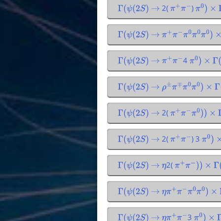
2(
)
Γ
(
ψ
(
2
S
)
→
π
+
π
−
π
0
)
×
Γ
(
ψ
(
2
S
)
→
π
+
π
−
π
0
π
0
π
0
)
×
4
Γ
(
ψ
(
2
S
)
→
π
+
π
−
π
0
)
×
Γ
(
Γ
(
ψ
(
2
S
)
→
ρ
±
π
∓
π
0
π
0
)
×
Γ
(
2(
Γ
(
ψ
(
2
S
)
→
π
+
π
−
π
0
)
)
×
2(
) 3
Γ
(
ψ
(
2
S
)
→
π
+
π
−
π
0
)
×
2(
Γ
(
ψ
(
2
S
)
→
η
π
+
π
−
)
)
×
Γ
(
Γ
(
ψ
(
2
S
)
→
η
π
+
π
−
π
0
π
0
)
×
3
Γ
(
ψ
(
2
S
)
→
η
π
+
π
−
π
0
)
×
Γ