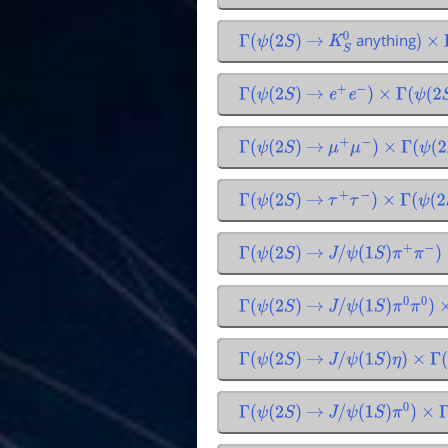
anything
Γ
(
ψ
(
2
S
)
→
K
S
0
)
×
Γ
(
ψ
(
2
S
)
→
e
+
e
−
)
×
Γ
(
ψ
(
2
S
)
Γ
(
ψ
(
2
S
)
→
μ
+
μ
−
)
×
Γ
(
ψ
(
2
S
Γ
(
ψ
(
2
S
)
→
τ
+
τ
−
)
×
Γ
(
ψ
(
2
S
)
Γ
(
ψ
(
2
S
)
→
J
/
ψ
(
1
S
)
π
+
π
−
)
Γ
(
ψ
(
2
S
)
→
J
/
ψ
(
1
S
)
π
0
π
0
)
Γ
(
ψ
(
2
S
)
→
J
/
ψ
(
1
S
)
η
)
×
Γ
(
Γ
(
ψ
(
2
S
)
→
J
/
ψ
(
1
S
)
π
0
)
×
Γ