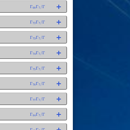
Γ
68
Γ
7
/
Γ
Γ
72
Γ
7
/
Γ
Γ
73
Γ
7
/
Γ
Γ
74
Γ
7
/
Γ
Γ
75
Γ
7
/
Γ
Γ
76
Γ
7
/
Γ
Γ
77
Γ
7
/
Γ
Γ
84
Γ
7
/
Γ