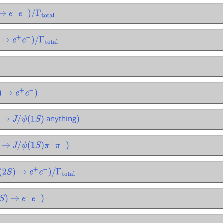
→
e
+
e
−
)
/
Γ
total
→
e
+
e
−
)
/
Γ
total
→
e
+
e
−
)
anything
→
J
/
ψ
(
1
S
)
)
→
J
/
ψ
(
1
S
)
π
+
π
−
)
2
S
)
→
e
+
e
−
)
/
Γ
total
→
e
+
e
−
)