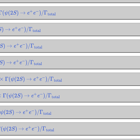
Γ
(
ψ
(
2
S
)
→
e
+
e
−
)
/
Γ
total
→
e
+
e
−
)
/
Γ
total
)
→
e
+
e
−
)
/
Γ
total
→
e
+
e
−
)
/
Γ
total
×
Γ
(
ψ
(
2
S
)
→
e
+
e
−
)
/
Γ
total
×
Γ
(
ψ
(
2
S
)
→
e
+
e
−
)
/
Γ
total
ψ
(
2
S
)
→
e
+
e
−
)
/
Γ
total
(
ψ
(
2
S
)
→
e
+
e
−
)
/
Γ
total