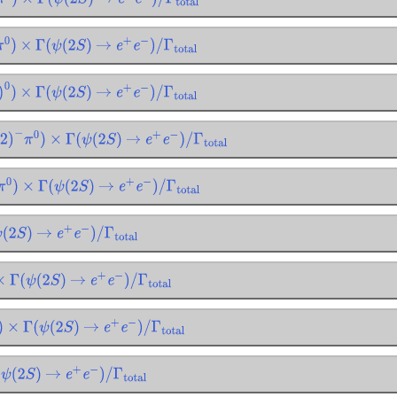
π
0
)
×
Γ
(
ψ
(
2
S
)
→
e
+
e
−
)
/
Γ
total
0
)
×
Γ
(
ψ
(
2
S
)
→
e
+
e
−
)
/
Γ
total
0
)
×
Γ
(
ψ
(
2
S
)
→
e
+
e
−
)
/
Γ
total
)
−
π
0
)
×
Γ
(
ψ
(
2
S
)
→
e
+
e
−
)
/
Γ
total
0
)
×
Γ
(
ψ
(
2
S
)
→
e
+
e
−
)
/
Γ
total
2
S
)
→
e
+
e
−
)
/
Γ
total
×
Γ
(
ψ
(
2
S
)
→
e
+
e
−
)
/
Γ
total
×
Γ
(
ψ
(
2
S
)
→
e
+
e
−
)
/
Γ
total
ψ
(
2
S
)
→
e
+
e
−
)
/
Γ
total