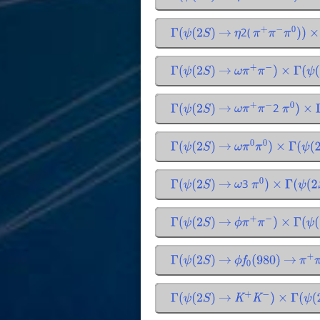
2(
Γ
(
ψ
(
2
S
)
→
η
π
+
π
−
π
0
)
)
×
Γ
(
ψ
(
2
S
)
→
ω
π
+
π
−
)
×
Γ
(
ψ
(
2
2
Γ
(
ψ
(
2
S
)
→
ω
π
+
π
−
π
0
)
×
Γ
(
ψ
(
2
S
)
→
ω
π
0
π
0
)
×
Γ
(
ψ
(
2
S
3
Γ
(
ψ
(
2
S
)
→
ω
π
0
)
×
Γ
(
ψ
(
2
S
)
Γ
(
ψ
(
2
S
)
→
ϕ
π
+
π
−
)
×
Γ
(
ψ
(
2
Γ
(
ψ
(
2
S
)
→
ϕ
f
0
(
980
)
→
π
+
π
Γ
(
ψ
(
2
S
)
→
K
+
K
−
)
×
Γ
(
ψ
(
2