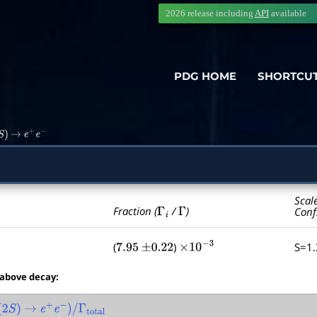
2026 release including
API
available
PDG HOME
SHORTCU
S
)
→
e
+
e
−
Scal
Γ
i
Γ
Fraction (
/
)
Conf
(
)
S=1
7.95
±
0.22
×
10
−
3
 above decay:
2
S
)
→
e
+
e
−
)
/
Γ
total