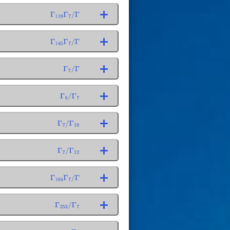
Γ
119
Γ
7
/
Γ
Γ
145
Γ
7
/
Γ
Γ
7
/
Γ
Γ
8
/
Γ
7
Γ
7
/
Γ
10
Γ
7
/
Γ
12
Γ
104
Γ
7
/
Γ
Γ
253
/
Γ
7