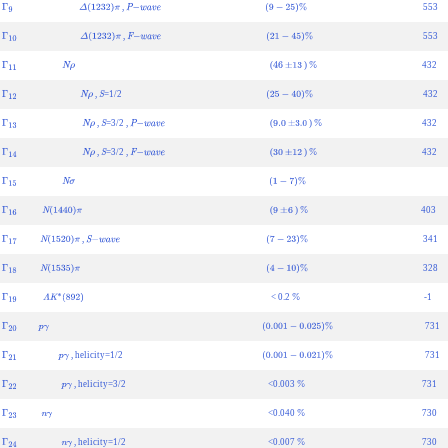
,
553
Γ
9
Δ
(
1232
)
π
P
−
w
a
v
e
(
9
−
25
)
%
,
553
Γ
10
Δ
(
1232
)
π
F
−
w
a
v
e
(
21
−
45
)
%
(
)
432
Γ
11
N
ρ
46
±
13
%
,
=1/2
432
Γ
12
N
ρ
S
(
25
−
40
)
%
,
=3/2 ,
(
)
432
Γ
13
N
ρ
S
P
−
w
a
v
e
9.0
±
3.0
%
,
=3/2 ,
(
)
432
Γ
14
N
ρ
S
F
−
w
a
v
e
30
±
12
%
Γ
15
N
σ
(
1
−
7
)
%
(
)
403
Γ
16
N
(
1440
)
π
9
±
6
%
,
341
Γ
17
N
(
1520
)
π
S
−
w
a
v
e
(
7
−
23
)
%
328
Γ
18
N
(
1535
)
π
(
4
−
10
)
%
< 0.2
-1
Γ
19
Λ
K
∗
(
892
)
%
731
Γ
20
p
γ
(
0.001
−
0.025
)
%
, helicity=1/2
731
Γ
21
p
γ
(
0.001
−
0.021
)
%
, helicity=3/2
<0.003
731
Γ
22
p
γ
%
<0.040
730
Γ
23
n
γ
%
, helicity=1/2
<0.007
730
Γ
24
n
γ
%