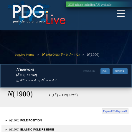
2026 release including
API
available
pdgLive Home
>
BARYONS (
= 0,
= 1/2)
>
N
S
I
N
(
1900
)
BARYONS
N
PDGID:
B144
JSON
INSPIRE
(
= 0,
= 1/2)
S
I
,
=
;
,
=
p
N
+
u
u
d
n
N
0
u
d
d
N
(
1900
)
=
I
(
J
P
)
1
/
2
(
3
/
2
+
)
Expand/Collapse All
▸
POLE POSITION
N
(
1900
)
▸
ELASTIC POLE RESIDUE
N
(
1900
)